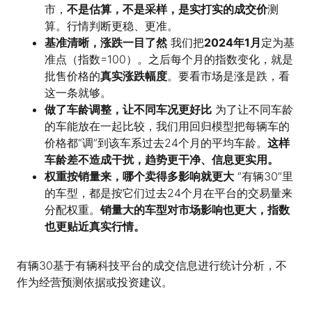
市，
不是估算，不是采样，是实打实的成交价
测
算。行情判断更稳、更准。
基准清晰，涨跌一目了然
我们把
2024年1月
定为基
准点（指数=100）。之后每个月的指数变化，就是
批售价格的
真实涨跌幅度
。要看市场是涨是跌，看
这一条就够。
做了车龄调整，让不同车况更好比
为了让不同车龄
的车能放在一起比较，我们用回归模型把每辆车的
价格都“调”到该车系过去24个月的平均车龄。
这样
车龄差不造成干扰，趋势更干净、信息更实用。
权重按销量来，哪个卖得多影响就更大
“有辆30”里
的车型，都是按它们过去24个月在平台的交易量来
分配权重。
销量大的车型对市场影响也更大，指数
也更贴近真实行情。
有辆30基于有辆科技平台的成交信息进行统计分析，不
作为经营预测依据或投资建议。