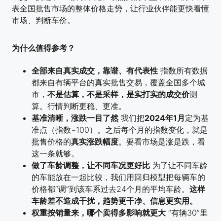
表全国批售市场的整体价格走势，让行业伙伴能更快看懂
市场、判断车价。
为什么值得参考？
全部来自真实成交，靠谱、有代表性
指数所有数据
都来自有辆平台的真实批售交易，覆盖全国多个城
市，
不是估算，不是采样，是实打实的成交价
测
算。行情判断更稳、更准。
基准清晰，涨跌一目了然
我们把
2024年1月
定为基
准点（指数=100）。之后每个月的指数变化，就是
批售价格的
真实涨跌幅度
。要看市场是涨是跌，看
这一条就够。
做了车龄调整，让不同车况更好比
为了让不同车龄
的车能放在一起比较，我们用回归模型把每辆车的
价格都“调”到该车系过去24个月的平均车龄。
这样
车龄差不造成干扰，趋势更干净、信息更实用。
权重按销量来，哪个卖得多影响就更大
“有辆30”里