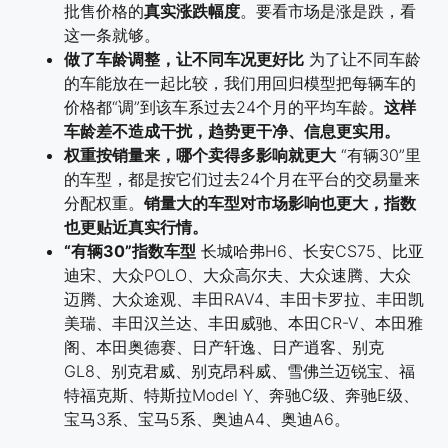
批售价格的
真实涨跌幅度
。要看市场是涨是跌，看
这一条就够。
做了车龄调整，让不同车况更好比
为了让不同车龄
的车能放在一起比较，我们用回归模型把每辆车的
价格都“调”到该车系过去24个月的平均车龄。
这样
车龄差不造成干扰，趋势更干净、信息更实用。
权重按销量来，哪个卖得多影响就更大
“有辆30”里
的车型，都是按它们过去24个月在平台的交易量来
分配权重。
销量大的车型对市场影响也更大，指数
也更贴近真实行情。
“有辆30”指数车型
长城哈弗H6、长安CS75、比亚
迪宋、大众POLO、大众高尔夫、大众速腾、大众
迈腾、大众途观、丰田RAV4、丰田卡罗拉、丰田凯
美瑞、丰田汉兰达、丰田威驰、本田CR-V、本田雅
阁、本田奥德赛、日产轩逸、日产逍客、别克
GL8、别克君威、别克昂科威、雪佛兰迈锐宝、福
特福克斯、特斯拉Model Y、奔驰C级、奔驰E级、
宝马3系、宝马5系、奥迪A4、奥迪A6。