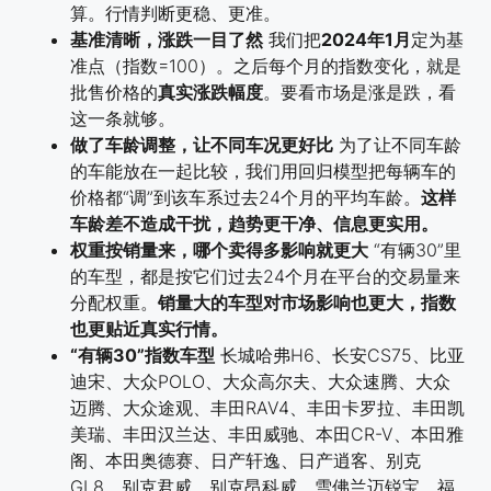
算。行情判断更稳、更准。
基准清晰，涨跌一目了然
我们把
2024年1月
定为基
准点（指数=100）。之后每个月的指数变化，就是
批售价格的
真实涨跌幅度
。要看市场是涨是跌，看
这一条就够。
做了车龄调整，让不同车况更好比
为了让不同车龄
的车能放在一起比较，我们用回归模型把每辆车的
价格都“调”到该车系过去24个月的平均车龄。
这样
车龄差不造成干扰，趋势更干净、信息更实用。
权重按销量来，哪个卖得多影响就更大
“有辆30”里
的车型，都是按它们过去24个月在平台的交易量来
分配权重。
销量大的车型对市场影响也更大，指数
也更贴近真实行情。
“有辆30”指数车型
长城哈弗H6、长安CS75、比亚
迪宋、大众POLO、大众高尔夫、大众速腾、大众
迈腾、大众途观、丰田RAV4、丰田卡罗拉、丰田凯
美瑞、丰田汉兰达、丰田威驰、本田CR-V、本田雅
阁、本田奥德赛、日产轩逸、日产逍客、别克
GL8、别克君威、别克昂科威、雪佛兰迈锐宝、福