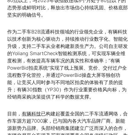
80点以上，与2025年该指数连续8个月处于80点以下的
态势形成鲜明对比，释放出市场信心持续巩固、价格底部
坚实的明确信号。
作为二手车B2B流通科技领域的行业领先企业，有辆科技
以技术创新为核心驱动力，持续推动行业数字化、智能化
升级，支持二手车从业者构建新质生产力。公司自主研发
的Yoliang SmartCheck智能检测系统，可实现车辆全维
度检测，有效提高车辆车况的真实性和准确率；“有辆
PowerBid拍卖系统”实现了线上预展、竞价、交付过户全
流程数字化管控，并通过PowerBid操盘大屏等独创功
能，让竞买人同时参与不同地区拍卖的体验有了质的提
升；有辆30指数（YP30）作为行业重要价格风向标，为
经销商采购决策提供了科学的数据支撑。
目前，
有辆科技
已构建起覆盖全国的二手车流通网络，合
作车源方超7000家，已与国内各大汽车品牌厂商、新能
源新势力品牌、头部经销商集团建立广泛而深入的合作，