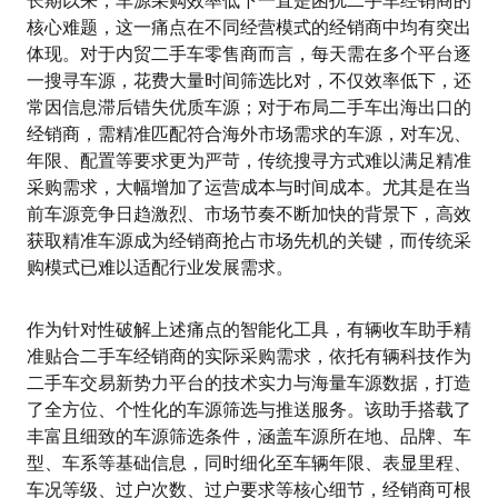
长期以来，车源采购效率低下一直是困扰二手车经销商的
核心难题，这一痛点在不同经营模式的经销商中均有突出
体现。对于内贸二手车零售商而言，每天需在多个平台逐
一搜寻车源，花费大量时间筛选比对，不仅效率低下，还
常因信息滞后错失优质车源；对于布局二手车出海出口的
经销商，需精准匹配符合海外市场需求的车源，对车况、
年限、配置等要求更为严苛，传统搜寻方式难以满足精准
采购需求，大幅增加了运营成本与时间成本。尤其是在当
前车源竞争日趋激烈、市场节奏不断加快的背景下，高效
获取精准车源成为经销商抢占市场先机的关键，而传统采
购模式已难以适配行业发展需求。
作为针对性破解上述痛点的智能化工具，有辆收车助手精
准贴合二手车经销商的实际采购需求，依托有辆科技作为
二手车交易新势力平台的技术实力与海量车源数据，打造
了全方位、个性化的车源筛选与推送服务。该助手搭载了
丰富且细致的车源筛选条件，涵盖车源所在地、品牌、车
型、车系等基础信息，同时细化至车辆年限、表显里程、
车况等级、过户次数、过户要求等核心细节，经销商可根